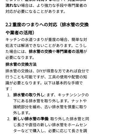
流れない
場合は、より強力な手段や専門業者の
対応が必要になることがあります。
2.2 重度のつまりへの対応（排水管の交換
や業者の活用）
キッチンの水道つまりが重度の場合、簡単な対
処法では解消できないことがあります。こうし
た場合には、
排水管の交換
や
専門業者の活用
が
必要になります。
排水管の交換方法
排水管の交換は、DIYが得意な方であれば自分で
行うことも可能ですが、工具の使用や配管の知
識が必要となります。以下は基本的な手順で
す：
排水管の取り外し
: まず、キッチンシンクの
下にある排水管を取り外します。ナットや
接続部分を緩め、古い排水管を慎重に取り
外します。
新しい排水管の準備
: 取り外した排水管と同
じ長さや直径の新しい排水管をホームセン
ターなどで購入し、必要に応じて長さを調