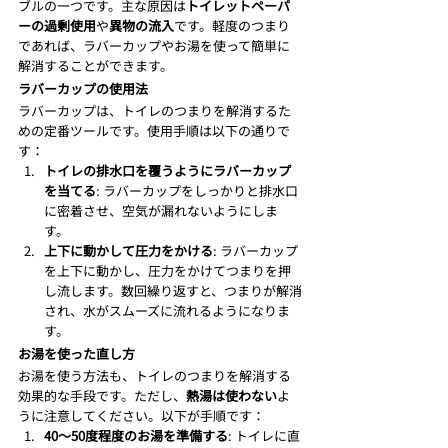
ブルの一つです。主な原因は
トイレットペーパ
ーの過剰使用
や
異物の流入
です。軽度のつまり
であれば、ラバーカップやお湯を使って簡単に
解消することができます。
ラバーカップの使用法
ラバーカップは、トイレのつまりを解消するた
めの定番ツールです。使用手順は以下の通りで
す：
トイレの排水口を覆うようにラバーカップ
を当てる
: ラバーカップをしっかりと排水口
に密着させ、空気が漏れないようにしま
す。
上下に動かして圧力をかける
: ラバーカップ
を上下に動かし、圧力をかけてつまりを押
し流します。数回繰り返すと、つまりが解消
され、水がスムーズに流れるようになりま
す。
お湯を使った直し方
お湯を使う方法も、トイレのつまりを解消する
効果的な手段です。ただし、
熱湯は使わない
よ
うに注意してください。以下が手順です：
40～50度程度のお湯を準備する
: トイレに直