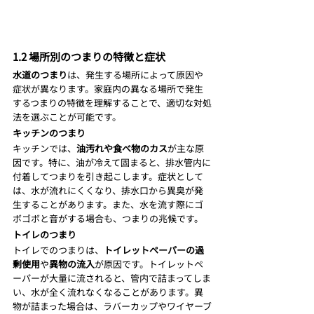
1.2 場所別のつまりの特徴と症状
水道のつまり
は、発生する場所によって原因や
症状が異なります。家庭内の異なる場所で発生
するつまりの特徴を理解することで、適切な対処
法を選ぶことが可能です。
キッチンのつまり
キッチンでは、
油汚れや食べ物のカス
が主な原
因です。特に、油が冷えて固まると、排水管内に
付着してつまりを引き起こします。症状として
は、水が流れにくくなり、排水口から異臭が発
生することがあります。また、水を流す際にゴ
ボゴボと音がする場合も、つまりの兆候です。
トイレのつまり
トイレでのつまりは、
トイレットペーパーの過
剰使用
や
異物の流入
が原因です。トイレットペ
ーパーが大量に流されると、管内で詰まってしま
い、水が全く流れなくなることがあります。異
物が詰まった場合は、ラバーカップやワイヤーブ