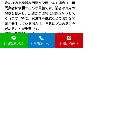
管の構造上複雑な問題が原因である場合は、
専
門業者に依頼
するのが最善です。業者は専用の
機器を使用し、迅速かつ確実に問題を解決して
くれます。特に、
水漏れ
や
逆流
などの深刻な問
題が発生している場合は、早急にプロの助けを
求めることが重要です。
浴室や洗面所のつまり
は、適切な対処法を知っ
ておくことで、多くの場合は自力で解決可能で
LINE無料相談
お電話はこちら
お問い合わせ
す。しかし、無理をせず、必要に応じて専門家の
力を借りることも考慮するべきです。