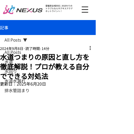
愛媛県全域対応 | 水まわりの
トラブルならネクサスアクア
ホットラインへ！
記事
All Posts
2024年9月8日
読了時間: 14分
All Posts
水道つまりの原因と直し方を
水道
徹底解説！プロが教える自分
水回り
でできる対処法
水道水漏れ
更新日：
2025年6月20日
排水管詰まり