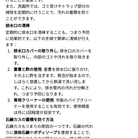
また、洗面所では、ゴミ受けやトラップ部分の
掃除を定期的に行うことで、汚れの蓄積を防ぐ
ことができます。
排水口の清掃
定期的に排水口を清掃することも、つまり予防
に効果的です。以下の手順で簡単に清掃が行え
ます：
排水口カバーの取り外し
: 排水口のカバーを
取り外し、内部のゴミや汚れを取り除きま
す。
重曹と酢の使用
: 重曹を排水口に振りかけ、
その上に酢を注ぎます。発泡が始まるので、
しばらく放置してから熱湯で洗い流しま
す。これにより、排水管内の汚れが分解さ
れ、つまり予防になります。
専用クリーナーの使用
: 市販のパイプクリー
ナーを使用することも有効です。使用頻度
は月に1回程度が目安です。
石鹸カスの蓄積を防ぐ方法
石鹸カスもつまりの原因の一つです。石鹸の代わ
りに
液体石鹸
や
ボディソープ
を使用することで、