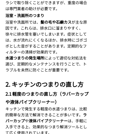
ラシで取り除くことができますが、重度の場合
は専門業者の助けが必要です。
浴室・洗面所のつまり
浴室や洗面所では、
髪の毛や石鹸カス
が主な原
因です。これらは、排水口に溜まりやすく、
徐々に排水管を塞いでしまいます。症状として
は、水が流れにくくなるほか、排水時にゴボゴ
ボとした音がすることがあります。定期的なフ
ィルターの清掃が効果的です。
水道つまりの発生場所
によって適切な対処法を
選び、定期的なメンテナンスを行うことで、ト
ラブルを未然に防ぐことが重要です。
2. キッチンのつまりの直し方
2.1 軽度のつまりの直し方（ラバーカップ
や液体パイプクリーナー）
キッチンで発生する軽度の水道つまりは、比較
的簡単な方法で解消できることが多いです。
ラ
バーカップ
や
液体パイプクリーナー
は、手軽に
入手できる上、効果的なつまり解消ツールとし
て広く使用されています。