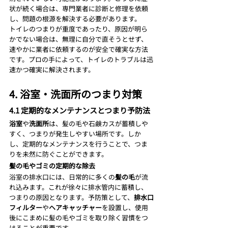
状が続く場合は、専門業者に診断と修理を依頼
し、問題の根源を解決する必要があります。
トイレのつまりが重度であったり、原因が明ら
かでない場合は、無理に自分で直そうとせず、
速やかに業者に依頼するのが安全で確実な方法
です。プロの手によって、トイレのトラブルは迅
速かつ確実に解決されます。
4. 浴室・洗面所のつまり対策
4.1 定期的なメンテナンスとつまり予防法
浴室
や
洗面所
は、髪の毛や石鹸カスが蓄積しや
すく、つまりが発生しやすい場所です。しか
し、定期的なメンテナンスを行うことで、つま
りを未然に防ぐことができます。
髪の毛やゴミの定期的な除去
浴室の排水口には、日常的に多くの
髪の毛
が流
れ込みます。これが徐々に排水管内に蓄積し、
つまりの原因となります。予防策として、
排水口
フィルター
や
ヘアキャッチャー
を設置し、使用
後にこまめに髪の毛やゴミを取り除く習慣をつ
けることが重要です。