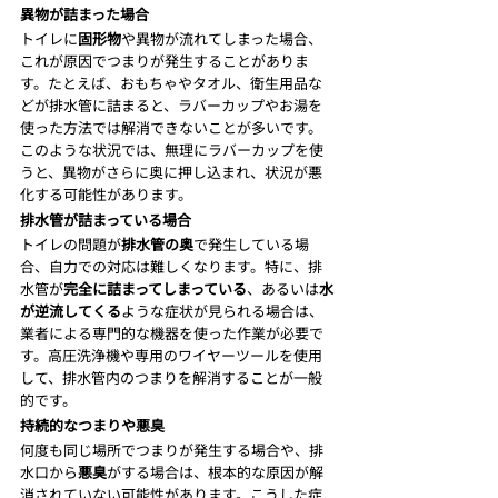
異物が詰まった場合
トイレに
固形物
や異物が流れてしまった場合、
これが原因でつまりが発生することがありま
す。たとえば、おもちゃやタオル、衛生用品な
どが排水管に詰まると、ラバーカップやお湯を
使った方法では解消できないことが多いです。
このような状況では、無理にラバーカップを使
うと、異物がさらに奥に押し込まれ、状況が悪
化する可能性があります。
排水管が詰まっている場合
トイレの問題が
排水管の奥
で発生している場
合、自力での対応は難しくなります。特に、排
水管が
完全に詰まってしまっている
、あるいは
水
が逆流してくる
ような症状が見られる場合は、
業者による専門的な機器を使った作業が必要で
す。高圧洗浄機や専用のワイヤーツールを使用
して、排水管内のつまりを解消することが一般
的です。
持続的なつまりや悪臭
何度も同じ場所でつまりが発生する場合や、排
水口から
悪臭
がする場合は、根本的な原因が解
消されていない可能性があります。こうした症