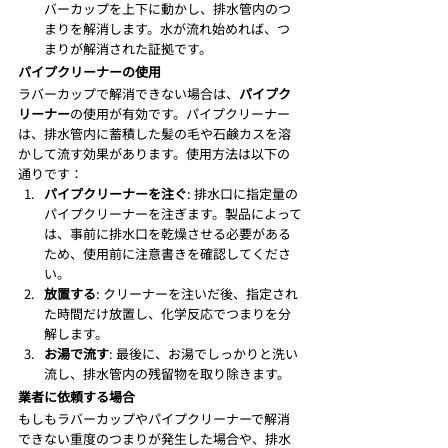
バーカップを上下に動かし、排水管内のつ
まりを解消します。水が流れ始めれば、つ
まりが解消された証拠です。
パイプクリーナーの使用
ラバーカップで解消できない場合は、
パイプク
リーナー
の使用が有効です。パイプクリーナー
は、排水管内に蓄積した髪の毛や石鹸カスを溶
かして流す効果があります。使用方法は以下の
通りです：
パイプクリーナーを注ぐ
: 排水口に指定量の
パイプクリーナーを注ぎます。製品によって
は、事前に排水口を乾燥させる必要がある
ため、使用前に注意書きを確認してくださ
い。
放置する
: クリーナーを注いだ後、指定され
た時間だけ放置し、化学反応でつまりを分
解します。
お湯で流す
: 最後に、お湯でしっかりと洗い
流し、排水管内の残留物を取り除きます。
業者に依頼する場合
もしもラバーカップやパイプクリーナーで解消
できない重度のつまりが発生した場合や、排水