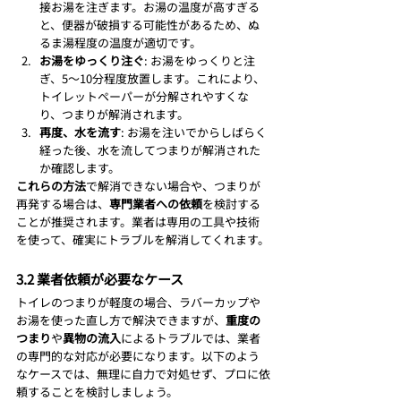
接お湯を注ぎます。お湯の温度が高すぎる
と、便器が破損する可能性があるため、ぬ
るま湯程度の温度が適切です。
お湯をゆっくり注ぐ
: お湯をゆっくりと注
ぎ、5～10分程度放置します。これにより、
トイレットペーパーが分解されやすくな
り、つまりが解消されます。
再度、水を流す
: お湯を注いでからしばらく
経った後、水を流してつまりが解消された
か確認します。
これらの方法
で解消できない場合や、つまりが
再発する場合は、
専門業者への依頼
を検討する
ことが推奨されます。業者は専用の工具や技術
を使って、確実にトラブルを解消してくれます。
3.2 業者依頼が必要なケース
トイレのつまりが軽度の場合、ラバーカップや
お湯を使った直し方で解決できますが、
重度の
つまり
や
異物の流入
によるトラブルでは、業者
の専門的な対応が必要になります。以下のよう
なケースでは、無理に自力で対処せず、プロに依
頼することを検討しましょう。