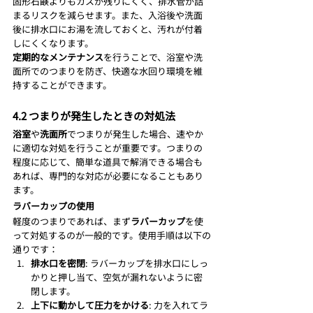
固形石鹸よりもカスが残りにくく、排水管が詰
まるリスクを減らせます。また、入浴後や洗面
後に排水口にお湯を流しておくと、汚れが付着
しにくくなります。
定期的なメンテナンス
を行うことで、浴室や洗
面所でのつまりを防ぎ、快適な水回り環境を維
持することができます。
4.2 つまりが発生したときの対処法
浴室
や
洗面所
でつまりが発生した場合、速やか
に適切な対処を行うことが重要です。つまりの
程度に応じて、簡単な道具で解消できる場合も
あれば、専門的な対応が必要になることもあり
ます。
ラバーカップの使用
軽度のつまりであれば、まず
ラバーカップ
を使
って対処するのが一般的です。使用手順は以下の
通りです：
排水口を密閉
: ラバーカップを排水口にしっ
かりと押し当て、空気が漏れないように密
閉します。
上下に動かして圧力をかける
: 力を入れてラ