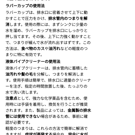
ラバーカップの使用法
ラバーカップは、排水口に密着させて上下に動
かすことで圧力をかけ、
排水管内のつまりを解
消
します。使用の際には、まずシンクに少量の
水を溜め、ラバーカップを排水口にしっかりと
押し当てます。その後、上下に力強く動かすこと
で、つまりが緩んで水が流れ出すはずです。この
方法は、
食べ物のカス
や
油汚れ
などの軽度のつ
まりに特に有効です。
液体パイプクリーナーの使用法
液体パイプクリーナーは、排水管内に蓄積した
油汚れや髪の毛
を分解し、つまりを解消しま
す。使用手順は簡単で、排水口に適量のクリーナ
ーを注ぎ、指定の時間放置した後、たっぷりの
水で洗い流します。
注意点
として、強力な化学薬品を含むため、使
用時には手袋を着用し、換気を行うことが推奨
されます。また、製品によっては、
金属製の排水
管には使用できない
場合があるため、事前に確
認が必要です。
軽度のつまりは、これらの方法で簡単に解消で
きますが、
症状が再発する
場合や、
完全に水が