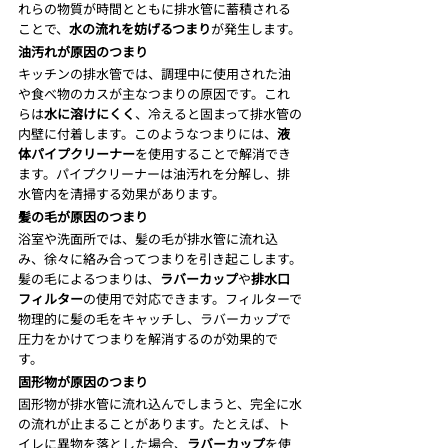
れらの物質が時間とともに排水管に蓄積される
ことで、
水の流れを妨げるつまり
が発生します。
油汚れが原因のつまり
キッチンの排水管では、調理中に使用された油
や食べ物のカスが主なつまりの原因です。これ
らは
水に溶けにくく
、冷えると固まって排水管の
内壁に付着します。このようなつまりには、
液
体パイプクリーナー
を使用することで解消でき
ます。パイプクリーナーは油汚れを分解し、排
水管内を清掃する効果があります。
髪の毛が原因のつまり
浴室や洗面所では、髪の毛が排水管に流れ込
み、徐々に絡み合ってつまりを引き起こします。
髪の毛によるつまりは、
ラバーカップ
や
排水口
フィルター
の使用で対応できます。フィルターで
物理的に髪の毛をキャッチし、ラバーカップで
圧力をかけてつまりを解消するのが効果的で
す。
固形物が原因のつまり
固形物が排水管に流れ込んでしまうと、完全に水
の流れが止まることがあります。たとえば、ト
イレに異物を落とした場合、
ラバーカップ
を使