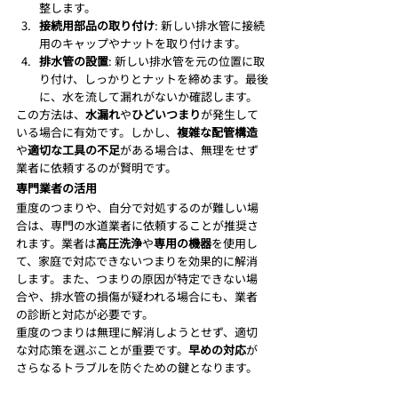
整します。
接続用部品の取り付け
: 新しい排水管に接続
用のキャップやナットを取り付けます。
排水管の設置
: 新しい排水管を元の位置に取
り付け、しっかりとナットを締めます。最後
に、水を流して漏れがないか確認します。
この方法は、
水漏れ
や
ひどいつまり
が発生して
いる場合に有効です。しかし、
複雑な配管構造
や
適切な工具の不足
がある場合は、無理をせず
業者に依頼するのが賢明です。
専門業者の活用
重度のつまりや、自分で対処するのが難しい場
合は、専門の水道業者に依頼することが推奨さ
れます。業者は
高圧洗浄
や
専用の機器
を使用し
て、家庭で対応できないつまりを効果的に解消
します。また、つまりの原因が特定できない場
合や、排水管の損傷が疑われる場合にも、業者
の診断と対応が必要です。
重度のつまりは無理に解消しようとせず、適切
な対応策を選ぶことが重要です。
早めの対応
が
さらなるトラブルを防ぐための鍵となります。