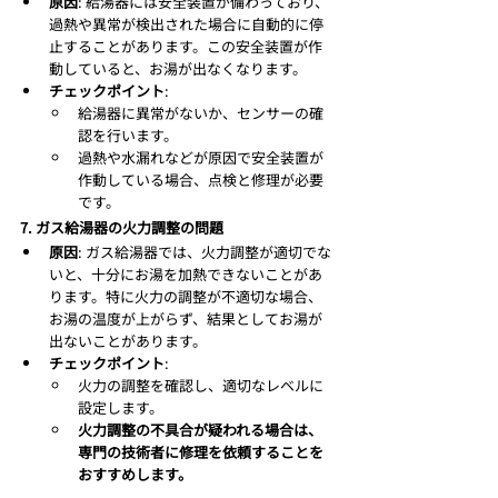
原因
: 給湯器には安全装置が備わっており、
過熱や異常が検出された場合に自動的に停
止することがあります。この安全装置が作
動していると、お湯が出なくなります。
チェックポイント
:
給湯器に異常がないか、センサーの確
認を行います。
過熱や水漏れなどが原因で安全装置が
作動している場合、点検と修理が必要
です。
7. ガス給湯器の火力調整の問題
原因
: ガス給湯器では、火力調整が適切でな
いと、十分にお湯を加熱できないことがあ
ります。特に火力の調整が不適切な場合、
お湯の温度が上がらず、結果としてお湯が
出ないことがあります。
チェックポイント
:
火力の調整を確認し、適切なレベルに
設定します。
火力調整の不具合が疑われる場合は、
専門の技術者に修理を依頼することを
おすすめします。