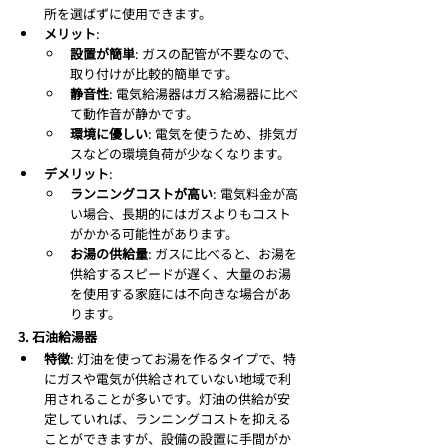
所を選ばずに使用できます。
メリット
:
設置が簡単
: ガスの配管が不要なので、
取り付けが比較的簡単です。
静音性
: 電気給湯器はガス給湯器に比べ
て動作音が静かです。
環境に優しい
: 電気を使うため、排気ガ
スなどの環境負荷が少なくなります。
デメリット
:
ランニングコストが高い
: 電気料金が高
い場合、長期的にはガスよりもコスト
がかかる可能性があります。
お湯の供給量
: ガスに比べると、お湯を
供給するスピードが遅く、大量のお湯
を使用する家庭には不向きな場合があ
ります。
3. 石油給湯器
特徴
: 灯油を使ってお湯を作るタイプで、特
にガスや電気が供給されていない地域で利
用されることが多いです。灯油の供給が安
定していれば、ランニングコストを抑える
ことができますが、設備の設置に手間がか