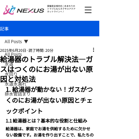
愛媛県全域対応 | 水まわりの
トラブルならネクサスアクア
ホットラインへ！
記事
All Posts
2025年6月20日
読了時間: 20分
All Posts
給湯器のトラブル解決法—ガ
水道
スはつくのにお湯が出ない原
水回り
因と対処法
水道水漏れ
1. 給湯器が動かない！ガスがつ
排水管詰まり
くのにお湯が出ない原因とチェ
ックポイント
1.1 給湯器とは？基本的な役割と仕組み
給湯器は、家庭でお湯を供給するために欠かせ
ない設備です。お湯を作り出すことで、私たちの