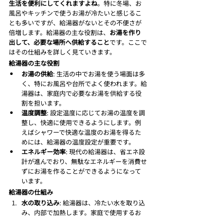
生活を便利にしてくれますよね
。特に冬場、お
風呂やキッチンで使うお湯が冷たいと感じるこ
とも多いですが、給湯器がないとその不便さが
倍増します。給湯器の主な役割は、
お湯を作り
出して、必要な場所へ供給すること
です。ここで
はその仕組みを詳しく見ていきます。
給湯器の主な役割
お湯の供給
: 生活の中でお湯を使う場面は多
く、特にお風呂や台所でよく使われます。給
湯器は、家庭内で必要なお湯を供給する役
割を担います。
温度調整
: 設定温度に応じてお湯の温度を調
整し、快適に使用できるようにします。例
えばシャワーで快適な温度のお湯を得るた
めには、給湯器の温度設定が重要です。
エネルギー効率
: 現代の給湯器は、省エネ設
計が進んでおり、無駄なエネルギーを消費せ
ずにお湯を作ることができるようになって
います。
給湯器の仕組み
水の取り込み
: 給湯器は、冷たい水を取り込
み、内部で加熱します。家庭で使用するお