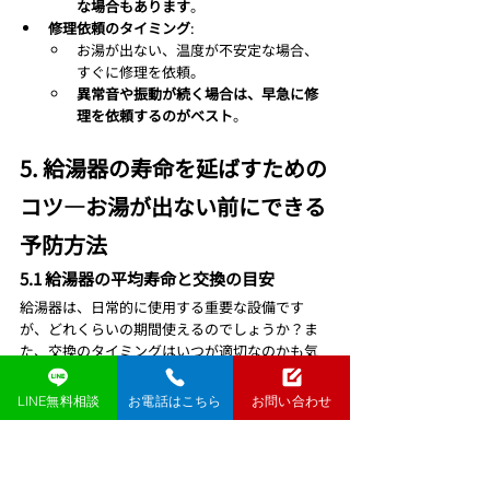
な場合もあります
。
修理依頼のタイミング
:
お湯が出ない、温度が不安定な場合、
すぐに修理を依頼。
異常音や振動が続く場合は、早急に修
理を依頼するのがベスト
。
5. 給湯器の寿命を延ばすための
コツ—お湯が出ない前にできる
予防方法
5.1 給湯器の平均寿命と交換の目安
給湯器は、日常的に使用する重要な設備です
が、どれくらいの期間使えるのでしょうか？ま
た、交換のタイミングはいつが適切なのかも気
になるところです。給湯器の寿命は一般的にど
のくらいか、そして寿命を迎えた際の交換の目
LINE無料相談
お電話はこちら
お問い合わせ
安について詳しく見ていきます。
1. 給湯器の平均寿命
ガス給湯器
: ガス給湯器は、通常10年から15
年の寿命があります。使用状況やメンテナ