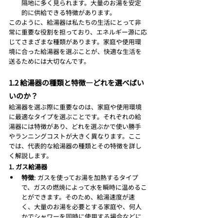
隔地に多く見られます。大量のお湯を安定
的に供給できる特徴があります。
このように、給湯器は私たちの生活にとって非
常に重要な役割を担っており、エネルギー源に応
じてさまざまな種類があります。家庭や使用環
境に合った給湯器を選ぶことが、快適な生活を
送るためには大切なんです。
1.2 給湯器の種類と特徴—どれを選べばい
いのか？
給湯器を選ぶ際に重要なのは、家庭や使用環境
に最適なタイプを選ぶことです。それぞれの給
湯器には特徴があり、どれを選ぶかで使い勝手
やランニングコストが大きく異なります。ここ
では、代表的な給湯器の種類とその特徴を詳し
く解説します。
1. ガス給湯器
特徴
: ガスを使ってお湯を加熱するタイプ
で、ガスの燃焼によって水を瞬時に温めるこ
とができます。そのため、給湯速度が速
く、大量のお湯を必要とする家庭や、何人
かでシャワーを同時に使用する場合などに