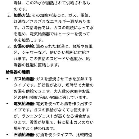
湯は、この冷水が加熱されて供給されるも
のです。
加熱方法
: その加熱方法には、ガス、電気、
灯油などさまざまなエネルギー源がありま
す。ガス給湯器では、ガスの燃焼によって水
を温め、電気給湯器ではヒーターを使って
水を加熱します。
お湯の供給
: 温められたお湯は、台所やお風
呂、シャワーなど、使いたい場所に供給さ
れます。この供給のスピードや温度が、給
湯器の性能に直結します。
給湯器の種類
ガス給湯器
: ガスを燃焼させて水を加熱する
タイプです。即効性があり、短時間で大量の
お湯を供給できます。大人数の家庭やお風
呂の使用頻度が高い家庭に適しています。
電気給湯器
: 電気を使ってお湯を作り出すタ
イプです。ガスの供給がなくても使えます
が、ランニングコストが高くなる場合があ
ります。設置が簡単で、特に都市ガスのない
場所でよく使われます。
石油給湯器
: 灯油を使うタイプで、比較的遠